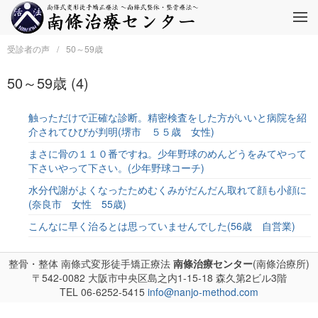
受診者の声
50～59歳
50～59歳 (4)
触っただけで正確な診断。精密検査をした方がいいと病院を紹
介されてひびが判明(堺市 ５５歳 女性)
まさに骨の１１０番ですね。少年野球のめんどうをみてやって
下さいやって下さい。(少年野球コーチ)
水分代謝がよくなったためむくみがだんだん取れて顔も小顔に
(奈良市 女性 55歳)
こんなに早く治るとは思っていませんでした(56歳 自営業)
整骨・整体 南條式変形徒手矯正療法
南條治療センター
(南條治療所)
〒542-0082
大阪市中央区島之内1-15-18
森久第2ビル3階
TEL 06-6252-5415
info@nanjo-method.com